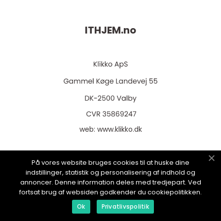
ITHJEM.
no
web:
www.klikko.dk
På vores website bruges cookies til at huske dine
indstillinger, statistik og personalisering af indhold og
Menu
annoncer. Denne information deles med tredjepart. Ved
fortsat brug af websiden godkender du cookiepolitikken.
Ok
Privatlivspolitik
Reklame