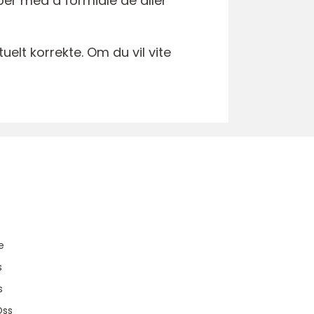
bber med å formidle de aller
elt korrekte. Om du vil vite
u
e
s
s
Oss