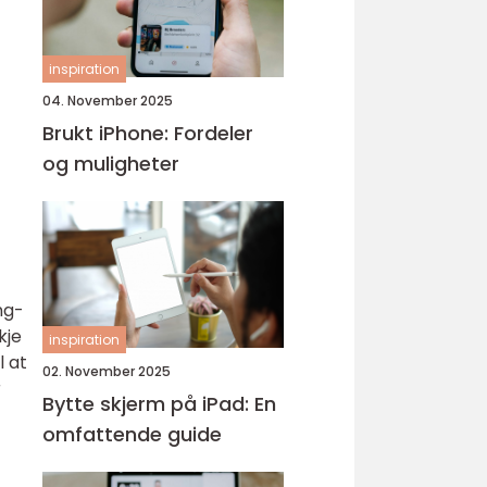
inspiration
04. November 2025
Brukt iPhone: Fordeler
og muligheter
ng-
kje
inspiration
l at
02. November 2025
r
Bytte skjerm på iPad: En
omfattende guide