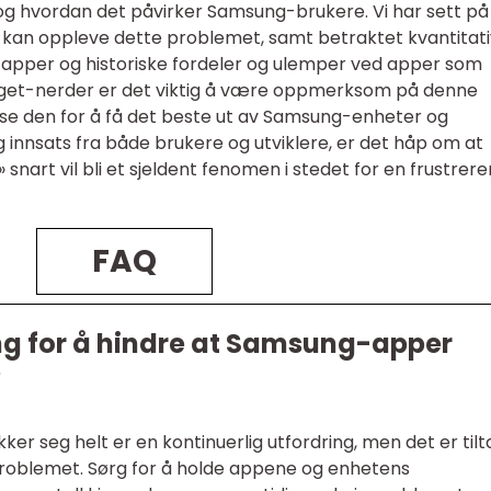
 og hvordan det påvirker Samsung-brukere. Vi har sett på
m kan oppleve dette problemet, samt betraktet kvantitat
ke apper og historiske fordeler og ulemper ved apper som
adget-nerder er det viktig å være oppmerksom på denne
øse den for å få det beste ut av Samsung-enheter og
 innsats fra både brukere og utviklere, er det håp om at
nart vil bli et sjeldent fenomen i stedet for en frustrer
FAQ
ing for å hindre at Samsung-apper
?
er seg helt er en kontinuerlig utfordring, men det er tilt
problemet. Sørg for å holde appene og enhetens