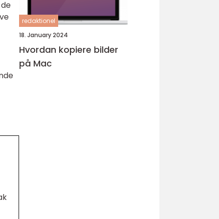
 de
ive
redaktionel
18. January 2024
Hvordan kopiere bilder
på Mac
ende
ak