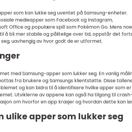
av apper som kan lukke seg uventet på Samsung-enheter.
sosiale medieapper som Facebook og Instagram,
soft Office og populære spill som Pokémon Go. Mens noe
l å bli mer stabile og pålitelige over tid, oppstår det fort
er seg, uavhengig av hvor godt de er utformet.
inger
emet med Samsung-apper som lukker seg. En vanlig måli
ottas fra brukere og Samsungs klientstøtte. Disse tallene
blemet og kan bidra til å identifisere hvilke apper som e
emet. Utviklerne av appene kan også ha tilgang til crash
masjon om hvorfor en app krasjer og hvordan dette kan lø
m ulike apper som lukker seg