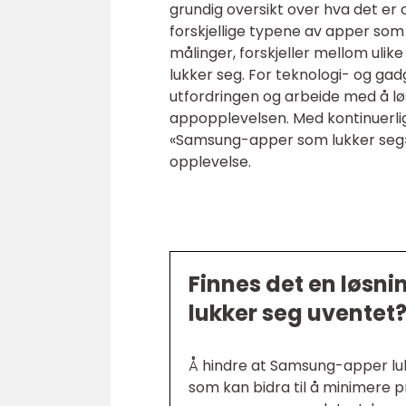
grundig oversikt over hva det er
forskjellige typene av apper so
målinger, forskjeller mellom uli
lukker seg. For teknologi- og g
utfordringen og arbeide med å l
appopplevelsen. Med kontinuerlig
«Samsung-apper som lukker seg» s
opplevelse.
Finnes det en løsn
lukker seg uventet
Å hindre at Samsung-apper lukk
som kan bidra til å minimere 