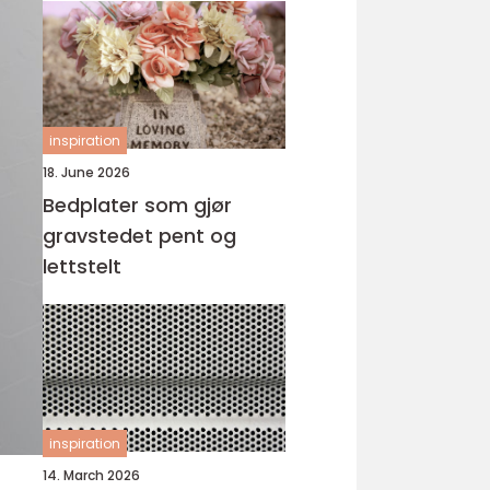
inspiration
18. June 2026
Bedplater som gjør
gravstedet pent og
lettstelt
inspiration
14. March 2026