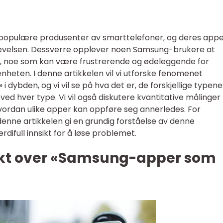
populære produsenter av smarttelefoner, og deres app
opplevelsen. Dessverre opplever noen Samsung-brukere at
, noe som kan være frustrerende og ødeleggende for
nheten. I denne artikkelen vil vi utforske fenomenet
dybden, og vi vil se på hva det er, de forskjellige typen
ved hver type. Vi vil også diskutere kvantitative målinger
hvordan ulike apper kan oppføre seg annerledes. For
denne artikkelen gi en grundig forståelse av denne
rdifull innsikt for å løse problemet.
ikt over «Samsung-apper som