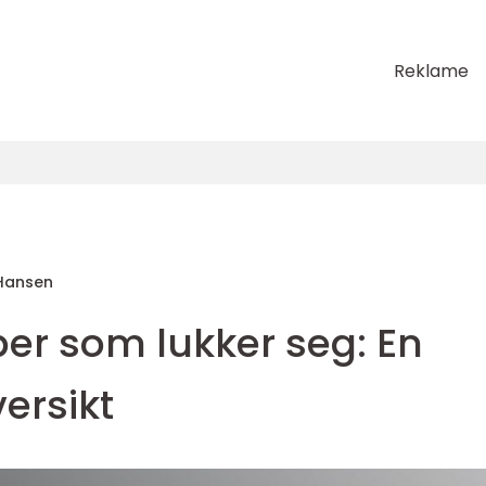
Reklame
Hansen
r som lukker seg: En
ersikt