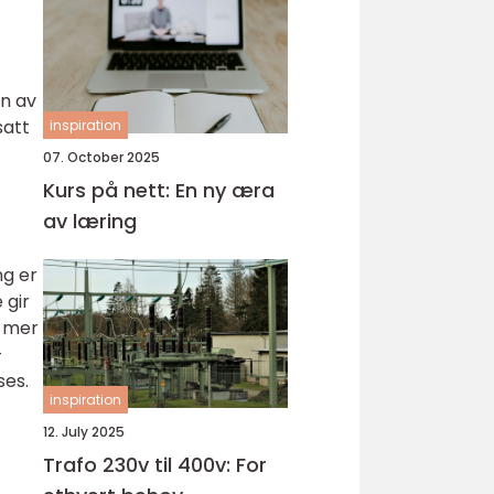
n av
satt
inspiration
07. October 2025
Kurs på nett: En ny æra
av læring
ng er
 gir
r mer
-
ses.
inspiration
12. July 2025
Trafo 230v til 400v: For