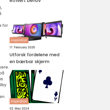
ethvert behov
t,
å
e for
inspiration
17. February 2025
Utforsk fordelene med
en bærbar skjerm
kere.
 på
ns
ilby
ten
inspiration
02. May 2024