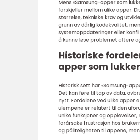
Mens «Samsung-apper som lukker 
forskjeller mellom ulike apper. D
størrelse, tekniske krav og utvi
grunn av dårlig kodekvalitet, m
systemoppdateringer eller konflik
å kunne løse problemet oftere og
Historiske forde
apper som lukker
Historisk sett har «Samsung-app
Det kan føre til tap av data, avbr
nytt. Fordelene ved ulike apper e
ulempene er relatert til den ufor
unike funksjoner og opplevelser,
forårsake frustrasjon hos brukern
og påliteligheten til appene, men