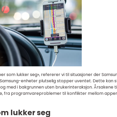
 som lukker seg», refererer vi til situasjoner der Samsu
 Samsung-enheter plutselig stopper uventet. Dette kan s
l og med i bakgrunnen uten brukerinteraksjon. Årsakene ti
e, fra programvareproblemer til konflikter mellom appe
om lukker seg