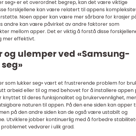
seg» er et overordnet begrep, kan det være viktige
isse forskjellene kan være relatert til appens kompleksite
klerstøtte. Noen apper kan være mer sårbare for krasjer p
ens andre kan være påvirket av andre faktorer som
ter mellom apper. Det er viktig å forstå disse forskjellen
 mer effektivt.
ler og ulemper ved «Samsung-
 seg»
er som lukker seg» vært et frustrerende problem for bru
utt arbeid eller til og med behovet for å installere appen
r knyttet til deres funksjonalitet og brukervennlighet, me
utsigbare naturen til appen. På den ene siden kan apper t
 men på den andre siden kan de også være ustabilt og
e. Utviklere jobber kontinuerlig med å forbedre stabilite
 problemet vedvarer i ulik grad.