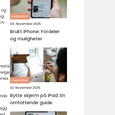
n og
og
inspiration
tch-
04. November 2025
Brukt iPhone: Fordeler
og muligheter
yeste
velge
eries
inspiration
02. November 2025
Bytte skjerm på iPad: En
ende
omfattende guide
legg
med