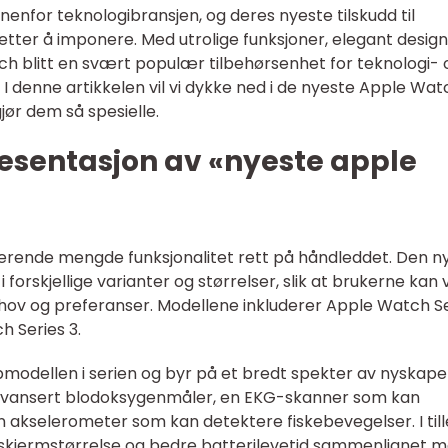
nnenfor teknologibransjen, og deres nyeste tilskudd til
etter å imponere. Med utrolige funksjoner, elegant desig
h blitt en svært populær tilbehørsenhet for teknologi- 
I denne artikkelen vil vi dykke ned i de nyeste Apple Wa
ør dem så spesielle.
esentasjon av «nyeste apple
rende mengde funksjonalitet rett på håndleddet. Den n
rskjellige varianter og størrelser, slik at brukerne kan 
hov og preferanser. Modellene inkluderer Apple Watch S
 Series 3.
pmodellen i serien og byr på et bredt spekter av nyskap
 avansert blodoksygenmåler, en EKG-skanner som kan
n akselerometer som kan detektere fiskebevegelser. I til
 skjermstørrelse og bedre batterilevetid sammenlignet 