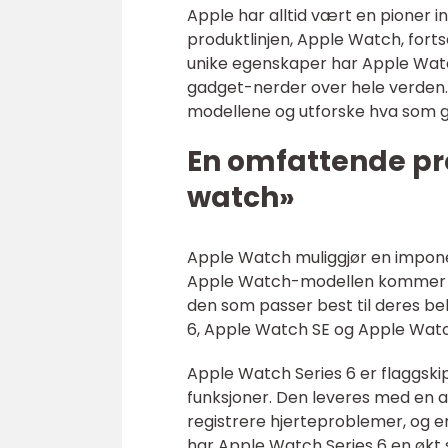
Apple har alltid vært en pioner i
produktlinjen, Apple Watch, forts
unike egenskaper har Apple Watc
gadget-nerder over hele verden. 
modellene og utforske hva som gj
En omfattende pr
watch»
Apple Watch muliggjør en impone
Apple Watch-modellen kommer i fo
den som passer best til deres be
6, Apple Watch SE og Apple Watch
Apple Watch Series 6 er flaggski
funksjoner. Den leveres med en
registrere hjerteproblemer, og e
har Apple Watch Series 6 en økt