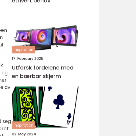
ethvert behov
oen
en
il
inspiration
17. February 2025
sk
Utforsk fordelene med
s og
en bærbar skjerm
mer
de av
d seg
inspiration
dret
02. May 2024
kt