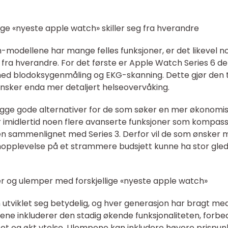
ige «nyeste apple watch» skiller seg fra hverandre
modellene har mange felles funksjoner, er det likevel n
em fra hverandre. For det første er Apple Watch Series 6 d
 blodoksygenmåling og EKG-skanning. Dette gjør den t
nsker enda mer detaljert helseovervåking.
egge gode alternativer for de som søker en mer økonomi
 imidlertid noen flere avanserte funksjoner som kompas
n sammenlignet med Series 3. Derfor vil de som ønsker 
rmopplevelse på et strammere budsjett kunne ha stor gle
er og ulemper med forskjellige «nyeste apple watch»
tviklet seg betydelig, og hver generasjon har bragt me
ene inkluderer den stadig økende funksjonaliteten, forbe
itet og økt ytelse. Ulempene kan inkludere høyere prispun