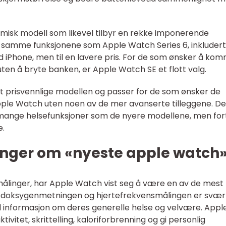
isk modell som likevel tilbyr en rekke imponerende
 samme funksjonene som Apple Watch Series 6, inkludert
d iPhone, men til en lavere pris. For de som ønsker å ko
en å bryte banken, er Apple Watch SE et flott valg.
t prisvennlige modellen og passer for de som ønsker de
pple Watch uten noen av de mer avanserte tilleggene. D
 mange helsefunksjoner som de nyere modellene, men for
e.
inger om «nyeste apple watch
målinger, har Apple Watch vist seg å være en av de mest
odoksygenmetningen og hjertefrekvensmålingen er svær
ull informasjon om deres generelle helse og velvære. Appl
tivitet, skrittelling, kaloriforbrenning og gi personlig