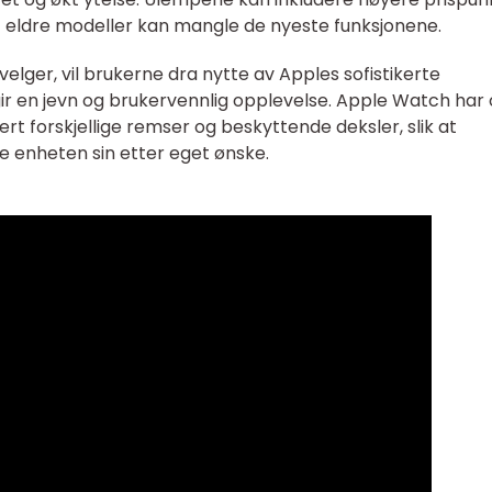
t eldre modeller kan mangle de nyeste funksjonene.
lger, vil brukerne dra nytte av Apples sofistikerte
r en jevn og brukervennlig opplevelse. Apple Watch har
dert forskjellige remser og beskyttende deksler, slik at
e enheten sin etter eget ønske.