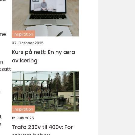
mme
inspiration
07. October 2025
Kurs på nett: En ny æra
av læring
en
tsatt
»
inspiration
t
12. July 2025
e
Trafo 230v til 400v: For