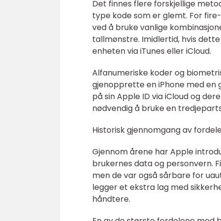
Det finnes flere forskjellige met
type kode som er glemt. For fire
ved å bruke vanlige kombinasjone
tallmønstre. Imidlertid, hvis det
enheten via iTunes eller iCloud.
Alfanumeriske koder og biometri
gjenopprette en iPhone med en g
på sin Apple ID via iCloud og dere
nødvendig å bruke en tredjepart
Historisk gjennomgang av fordele
Gjennom årene har Apple introdus
brukernes data og personvern. Fi
men de var også sårbare for uaut
legger et ekstra lag med sikkerh
håndtere.
En av de største fordelene med 