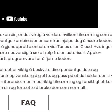
-en din, er det viktig å vurdere hvilken tilnærming som 
 vanlige kombinasjoner som kan hjelpe deg å huske koden.
 å gjenopprette enheten via iTunes eller iCloud. Hvis inge
være nødvendig å søke hjelp fra en autorisert Apple-
partsprogramvare for å fjerne koden.
ke at det er viktig å beskytte dine personlige data og
nik og vanskelig å gjette, og pass på at du holder den tr
riterende, men med riktig tilnærming og forsiktighet ka
en din og fortsette å bruke den som normalt.
FAQ