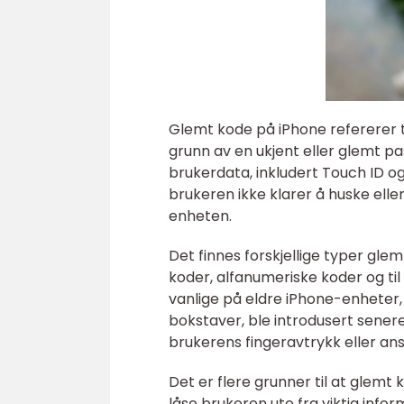
Glemt kode på iPhone refererer ti
grunn av en ukjent eller glemt pas
brukerdata, inkludert Touch ID og
brukeren ikke klarer å huske elle
enheten.
Det finnes forskjellige typer glem
koder, alfanumeriske koder og ti
vanlige på eldre iPhone-enheter,
bokstaver, ble introdusert sener
brukerens fingeravtrykk eller ans
Det er flere grunner til at glem
låse brukeren ute fra viktig inf