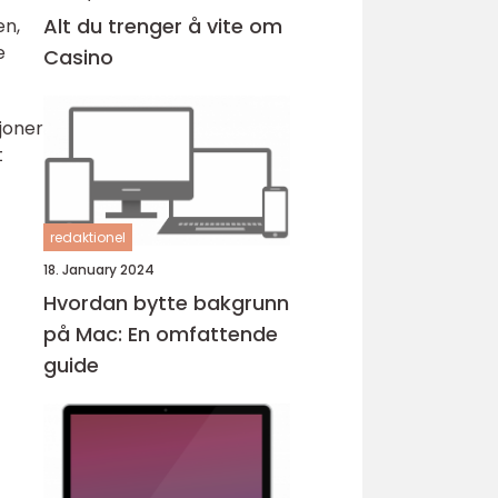
Alt du trenger å vite om
en,
e
Casino
joner
t
redaktionel
18. January 2024
Hvordan bytte bakgrunn
på Mac: En omfattende
guide