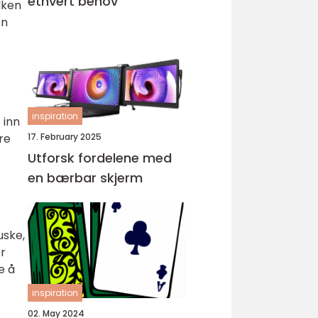
ethvert behov
lken
en
inspiration
 inn
17. February 2025
re
Utforsk fordelene med
en bærbar skjerm
uske,
r
e å
inspiration
02. May 2024