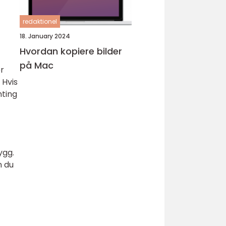
redaktionel
18. January 2024
Hvordan kopiere bilder
på Mac
er
 Hvis
nting
ygg.
n du