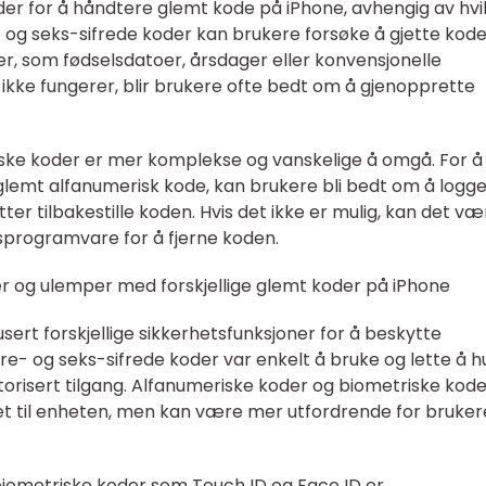
oder for å håndtere glemt kode på iPhone, avhengig av hvi
- og seks-sifrede koder kan brukere forsøke å gjette kod
r, som fødselsdatoer, årsdager eller konvensjonelle
te ikke fungerer, blir brukere ofte bedt om å gjenopprette
ske koder er mer komplekse og vanskelige å omgå. For å
lemt alfanumerisk kode, kan brukere bli bedt om å logge
tter tilbakestille koden. Hvis det ikke er mulig, kan det væ
sprogramvare for å fjerne koden.
r og ulemper med forskjellige glemt koder på iPhone
ert forskjellige sikkerhetsfunksjoner for å beskytte
re- og seks-sifrede koder var enkelt å bruke og lette å h
orisert tilgang. Alfanumeriske koder og biometriske kode
et til enheten, men kan være mer utfordrende for bruker
biometriske koder som Touch ID og Face ID er