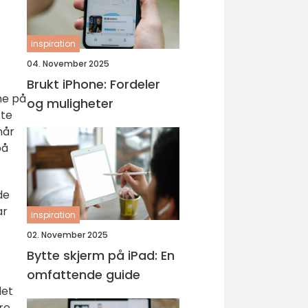
inspiration
04. November 2025
Brukt iPhone: Fordeler
ne på
og muligheter
tte
når
på
de
ar
inspiration
02. November 2025
Bytte skjerm på iPad: En
omfattende guide
det
re