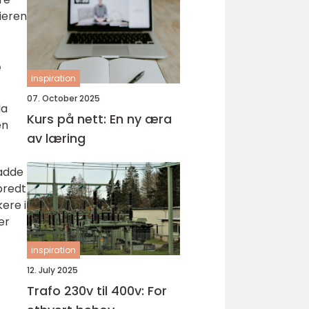
ieren
e
inspiration
07. October 2025
da
Kurs på nett: En ny æra
en
av læring
hadde
bredt
ere i
er
inspiration
12. July 2025
Trafo 230v til 400v: For