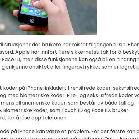
l situasjoner der brukere har mistet tilgangen til sin iPho
sord. Apple har innført flere sikkerhetstiltak for å besky
 Face ID, men disse funksjonene kan også bli en hindring 
r gjenkjenne ansiktet eller fingeravtrykket som er lagret 
t koder på iPhone, inkludert fire-sifrede koder, seks-sifre
l og med biometriske koder. Fire- og seks-sifrede koder v
 mens alfanumeriske koder, som består av både tall og
e. Biometriske koder, som Touch ID og Face ID, bruker
ikt for å låse opp telefonen.
t kode på iPhone kan være et problem. For det første kan 
ormasjon og data som er lagret på telefonen. Dette kan væ