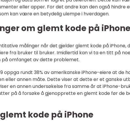
kumenter eller apper. For det andre kan den også hindre e
e som kan være en betydelig ulempe i hverdagen.
inger om glemt kode på iPhon
ntitative målinger når det gjelder glemt kode på iPhone, 
e fra bruker til bruker. Imidlertid kan vi ta en titt på no
jon på omfanget av dette problemet.
2019 oppga rundt 38% av amerikanske iPhone-eiere at de 
 eller annen måte. Dette viser at dette er et ganske ut
viser en annen undersøkelse fra samme år at iPhone-bruk
utter på å forsøke å gjenopprette en glemt kode før de b
r glemt kode på iPhone