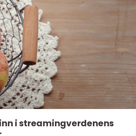
 inn i streamingverdenens
r