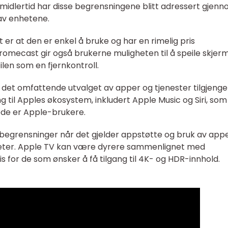
Imidlertid har disse begrensningene blitt adressert gjen
av enhetene.
r at den er enkel å bruke og har en rimelig pris
mecast gir også brukerne muligheten til å speile skjer
en som en fjernkontroll.
det omfattende utvalget av apper og tjenester tilgjengel
g til Apples økosystem, inkludert Apple Music og Siri, som
ede er Apple-brukere.
begrensninger når det gjelder appstøtte og bruk av app
heter. Apple TV kan være dyrere sammenlignet med
 for de som ønsker å få tilgang til 4K- og HDR-innhold.