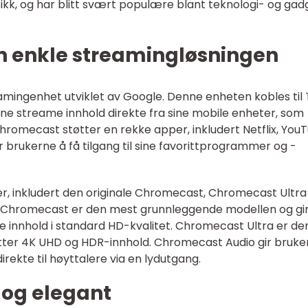
sikk, og har blitt svært populære blant teknologi- og gad
 enkle streamingløsningen
ingenhet utviklet av Google. Denne enheten kobles til
ne streame innhold direkte fra sine mobile enheter, som
Chromecast støtter en rekke apper, inkludert Netflix, You
or brukerne å få tilgang til sine favorittprogrammer og -
er, inkludert den originale Chromecast, Chromecast Ultra
e Chromecast er den mest grunnleggende modellen og gi
e innhold i standard HD-kvalitet. Chromecast Ultra er de
tter 4K UHD og HDR-innhold. Chromecast Audio gir bruke
irekte til høyttalere via en lydutgang.
 og elegant