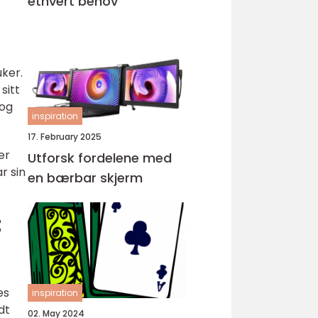
ethvert behov
ker.
sitt
 og
inspiration
17. February 2025
er
Utforsk fordelene med
r sin
en bærbar skjerm
.
t
es
inspiration
dt
02. May 2024