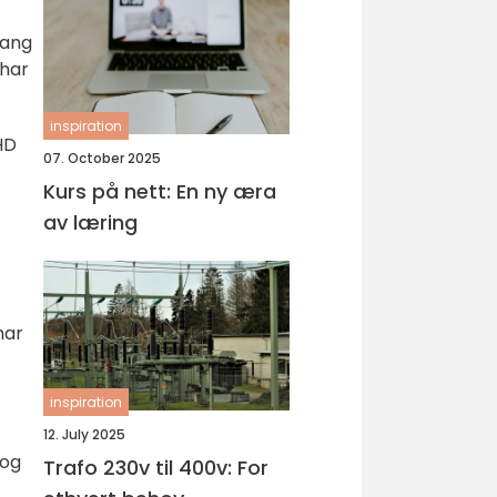
gang
 har
inspiration
HD
07. October 2025
Kurs på nett: En ny æra
e
av læring
har
inspiration
12. July 2025
 og
Trafo 230v til 400v: For