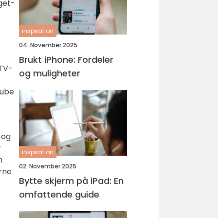
get-
inspiration
04. November 2025
Brukt iPhone: Fordeler
 TV-
og muligheter
Tube
 og
r
inspiration
n
02. November 2025
rne
Bytte skjerm på iPad: En
omfattende guide