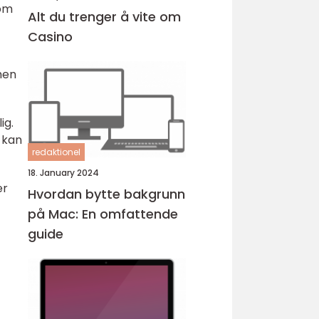
nom
Alt du trenger å vite om
Casino
men
ig.
 kan
redaktionel
18. January 2024
er
Hvordan bytte bakgrunn
på Mac: En omfattende
guide