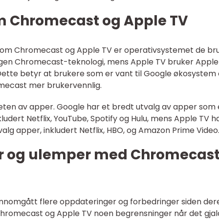
om Chromecast og Apple TV
ellom Chromecast og Apple TV er operativsystemet de bru
gen Chromecast-teknologi, mens Apple TV bruker Apple 
Dette betyr at brukere som er vant til Google økosystem
omecast mer brukervennlig.
gheten av apper. Google har et bredt utvalg av apper som 
dert Netflix, YouTube, Spotify og Hulu, mens Apple TV ha
alg apper, inkludert Netflix, HBO, og Amazon Prime Video
ler og ulemper med Chromecas
nomgått flere oppdateringer og forbedringer siden der
 Chromecast og Apple TV noen begrensninger når det gjal