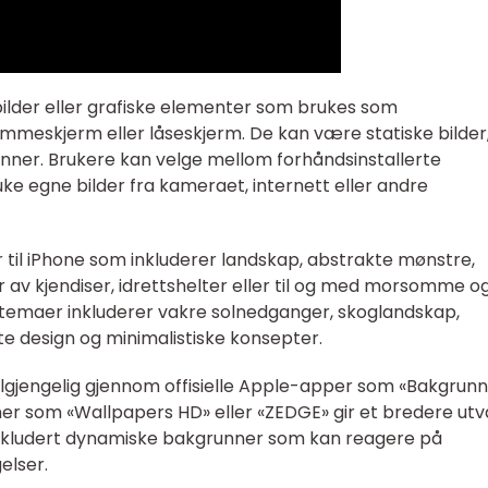
 bilder eller grafiske elementer som brukes som
mmeskjerm eller låseskjerm. De kan være statiske bilder
unner. Brukere kan velge mellom forhåndsinstallerte
ke egne bilder fra kameraet, internett eller andre
r til iPhone som inkluderer landskap, abstrakte mønstre,
er av kjendiser, idrettshelter eller til og med morsomme o
e temaer inkluderer vakre solnedganger, skoglandskap,
te design og minimalistiske konsepter.
ilgjengelig gjennom offisielle Apple-apper som «Bakgrunn
ner som «Wallpapers HD» eller «ZEDGE» gir et bredere utv
inkludert dynamiske bakgrunner som kan reagere på
elser.