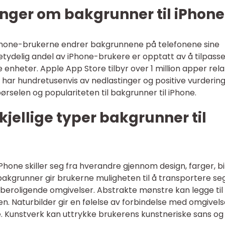
inger om bakgrunner til iPhone
 iPhone-brukerne endrer bakgrunnene på telefonene sine
etydelig andel av iPhone-brukere er opptatt av å tilpass
enheter. Apple App Store tilbyr over 1 million apper rela
har hundretusenvis av nedlastinger og positive vurdering
ørselen og populariteten til bakgrunner til iPhone.
kjellige typer bakgrunner til
iPhone skiller seg fra hverandre gjennom design, farger, bi
kgrunner gir brukerne muligheten til å transportere seg 
er beroligende omgivelser. Abstrakte mønstre kan legge til
. Naturbilder gir en følelse av forbindelse med omgivel
. Kunstverk kan uttrykke brukerens kunstneriske sans og