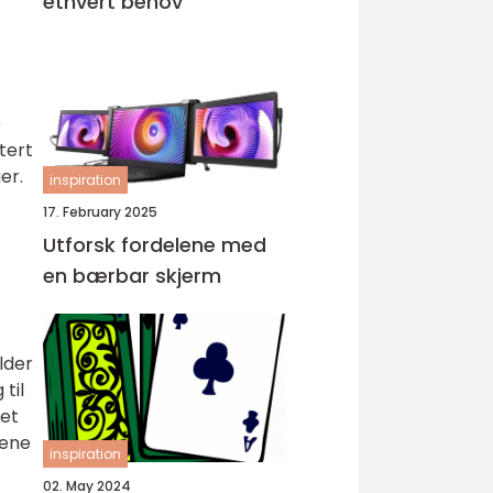
ethvert behov
e
tert
er.
inspiration
17. February 2025
Utforsk fordelene med
en bærbar skjerm
lder
til
 et
sene
inspiration
02. May 2024