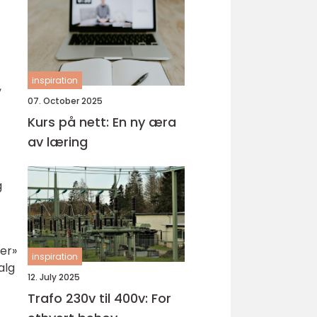
inspiration
,
07. October 2025
Kurs på nett: En ny æra
av læring
g
er»
inspiration
alg
12. July 2025
Trafo 230v til 400v: For