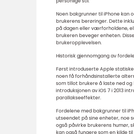
personlige stil.
Noen bakgrunner til iPhone kan 
brukerens berøringer. Dette ink
på dagen eller værforholdene, ell
brukeren beveger enheten. Disse 
brukeropplevelsen.
Historisk gjennomgang av fordele
Først introduserte Apple statiske
noen få forhåndsinstallerte alter
som tillot brukere å laste ned o
introduksjonen av iOS 7 i 2013 i
parallakseeffekter.
Fordelene med bakgrunner til iPh
utseendet på sine enheter, noe so
også påvirke brukerens humør, s
kan også fungere som en kilde til 