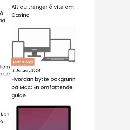
Alt du trenger å vite om
på
Casino
tid
redaktionel
ellom
18. January 2024
apper
Hvordan bytte bakgrunn
på Mac: En omfattende
guide
r kan
De