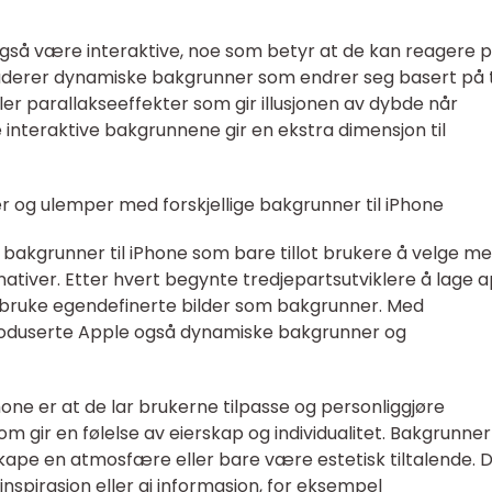
også være interaktive, noe som betyr at de kan reagere 
luderer dynamiske bakgrunner som endrer seg basert på 
er parallakseeffekter som gir illusjonen av dybde når
interaktive bakgrunnene gir en ekstra dimensjon til
r og ulemper med forskjellige bakgrunner til iPhone
 bakgrunner til iPhone som bare tillot brukere å velge m
nativer. Etter hvert begynte tredjepartsutviklere å lage 
g bruke egendefinerte bilder som bakgrunner. Med
ntroduserte Apple også dynamiske bakgrunner og
one er at de lar brukerne tilpasse og personliggjøre
m gir en følelse av eierskap og individualitet. Bakgrunne
kape en atmosfære eller bare være estetisk tiltalende. 
inspirasjon eller gi informasjon, for eksempel