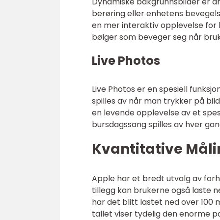
Dynamiske bakgrunnsbilder er a
berøring eller enhetens bevegels
en mer interaktiv opplevelse for
bølger som beveger seg når bruk
Live Photos
Live Photos er en spesiell funksj
spilles av når man trykker på bil
en levende opplevelse av et spesi
bursdagssang spilles av hver gan
Kvantitative Mål
Apple har et bredt utvalg av forhå
tillegg kan brukerne også laste n
har det blitt lastet ned over 100
tallet viser tydelig den enorme 