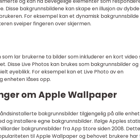
nimerte og kan ha bevegelige elementer som responder
e. Disse bakgrunnsbildene kan skape en illusjon av dybde 
 brukeren. For eksempel kan et dynamisk bakgrunnsbilde 
eren sveiper fingeren over skjermen.
on som lar brukerne ta bilder som inkluderer en kort video
det. Disse Live Photos kan brukes som bakgrunnsbilder og 
elt øyeblikk. For eksempel kan et Live Photo av en
g enheten låses opp.
inger om Apple Wallpaper
ndsinstallerte bakgrunnsbilder tilgjengelig på alle enhete
ed og installere egne bakgrunnsbilder. Ifølge Apples stati
 milliarder bakgrunnsbilder fra App Store siden 2008. Dett
populariteten til Apple Wallpaper og behovet brukere har 