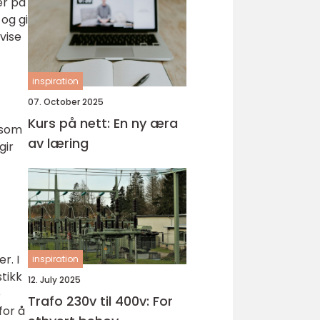
er på
og gi
vise
inspiration
07. October 2025
Kurs på nett: En ny æra
 som
av læring
gir
r. I
inspiration
stikk
12. July 2025
e
Trafo 230v til 400v: For
for å