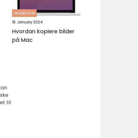
redaktionel
18. January 2024
Hvordan kopiere bilder
på Mac
-
kan
iske
t til