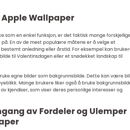
r Apple Wallpaper
e som en enkel funksjon, er det faktisk mange forskjellig
t på. En av de mest populære måtene er å velge et
 bestemt anledning eller årstid. For eksempel kan bruker
lde til Valentinsdagen eller et snødekket landskap til
 bruke egne bilder som bakgrunnsbilde. Dette kan være bi
e øyeblikk. Mange brukere liker også å bruke bakgrunnsbild
 av kjendiser, som viser deres personlige interesser og
mgang av Fordeler og Ulemper
aper