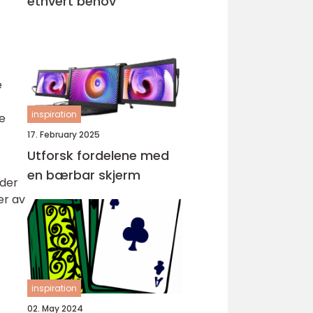
ethvert behov
e
inspiration
e
17. February 2025
Utforsk fordelene med
en bærbar skjerm
lder
er av
inspiration
02. May 2024