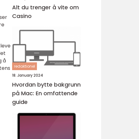
Alt du trenger å vite om
Casino
ser
re
pleve
let
g å
redaktionel
tens
18. January 2024
Hvordan bytte bakgrunn
på Mac: En omfattende
guide