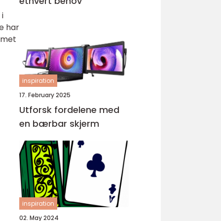
ethvert behov
i
le har
temet
inspiration
17. February 2025
Utforsk fordelene med
en bærbar skjerm
inspiration
02. May 2024