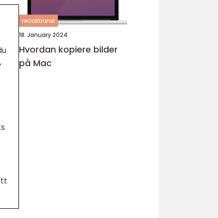
redaktionel
18. January 2024
Hvordan kopiere bilder
du
,
på Mac
ks
tt