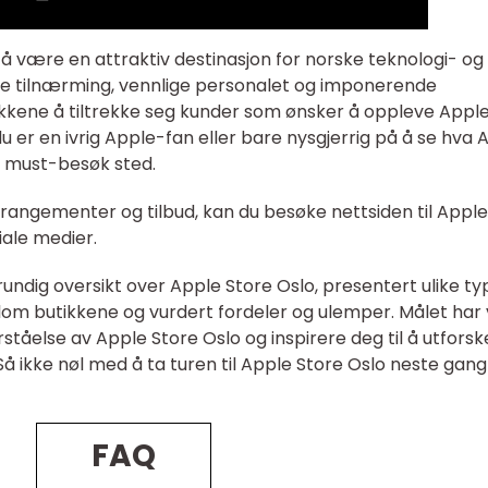
 å være en attraktiv destinasjon for norske teknologi- og
ve tilnærming, vennlige personalet og imponerende
ikkene å tiltrekke seg kunder som ønsker å oppleve Appl
 er en ivrig Apple-fan eller bare nysgjerrig på å se hva 
et must-besøk sted.
angementer og tilbud, kan du besøke nettsiden til Apple
iale medier.
grundig oversikt over Apple Store Oslo, presentert ulike ty
ellom butikkene og vurdert fordeler og ulemper. Målet har
rståelse av Apple Store Oslo og inspirere deg til å utforsk
å ikke nøl med å ta turen til Apple Store Oslo neste gang
FAQ