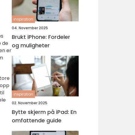
inspiration
04. November 2025
es
Brukt iPhone: Fordeler
e de
og muligheter
en er
om
Store
 opp
il
inspiration
ele
02. November 2025
Bytte skjerm på iPad: En
omfattende guide