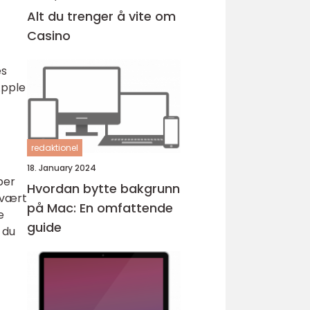
Alt du trenger å vite om
Casino
es
Apple
redaktionel
18. January 2024
per
Hvordan bytte bakgrunn
 vært
på Mac: En omfattende
e
guide
 du