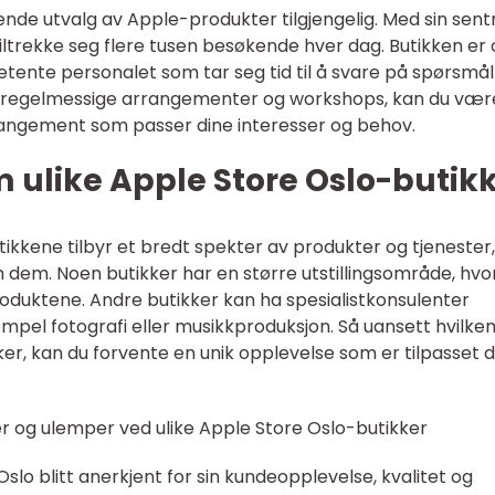
nde utvalg av Apple-produkter tilgjengelig. Med sin sent
tiltrekke seg flere tusen besøkende hver dag. Butikken er
etente personalet som tar seg tid til å svare på spørsmål
ed regelmessige arrangementer og workshops, kan du vær
arrangement som passer dine interesser og behov.
m ulike Apple Store Oslo-butik
ikkene tilbyr et bredt spekter av produkter og tjenester
 dem. Noen butikker har en større utstillingsområde, hvo
oduktene. Andre butikker kan ha spesialistkonsulenter
empel fotografi eller musikkproduksjon. Så uansett hvilke
er, kan du forvente en unik opplevelse som er tilpasset d
r og ulemper ved ulike Apple Store Oslo-butikker
slo blitt anerkjent for sin kundeopplevelse, kvalitet og