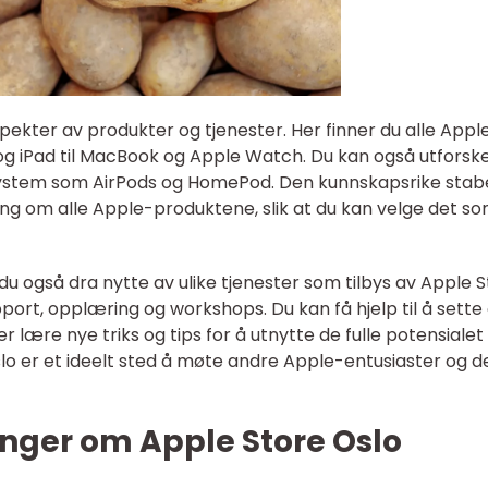
spekter av produkter og tjenester. Her finner du alle Appl
og iPad til MacBook og Apple Watch. Du kan også utforsk
osystem som AirPods og HomePod. Den kunnskapsrike stab
dning om alle Apple-produktene, slik at du kan velge det s
an du også dra nytte av ulike tjenester som tilbys av Apple 
pport, opplæring og workshops. Du kan få hjelp til å sette
 lære nye triks og tips for å utnytte de fulle potensialet t
o er et ideelt sted å møte andre Apple-entusiaster og d
inger om Apple Store Oslo