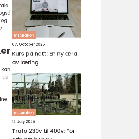
rale
 også
 og
e
inspiration
07. October 2025
ker
Kurs på nett: En ny æra
av læring
, kan
r du
n
ine
inspiration
12. July 2025
Trafo 230v til 400v: For