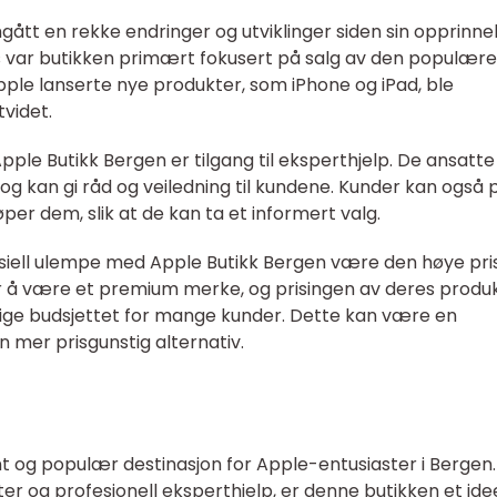
ått en rekke endringer og utviklinger siden sin opprinnel
s var butikken primært fokusert på salg av den populære
ple lanserte nye produkter, som iPhone og iPad, ble
tvidet.
ple Butikk Bergen er tilgang til eksperthjelp. De ansatte
og kan gi råd og veiledning til kundene. Kunder kan også 
øper dem, slik at de kan ta et informert valg.
siell ulempe med Apple Butikk Bergen være den høye pri
or å være et premium merke, og prisingen av deres produ
ige budsjettet for mange kunder. Dette kan være en
 mer prisgunstig alternativ.
nt og populær destinasjon for Apple-entusiaster i Bergen
r og profesjonell eksperthjelp, er denne butikken et ide