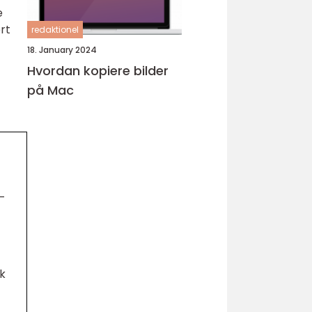
e
rt
redaktionel
18. January 2024
Hvordan kopiere bilder
på Mac
-
k