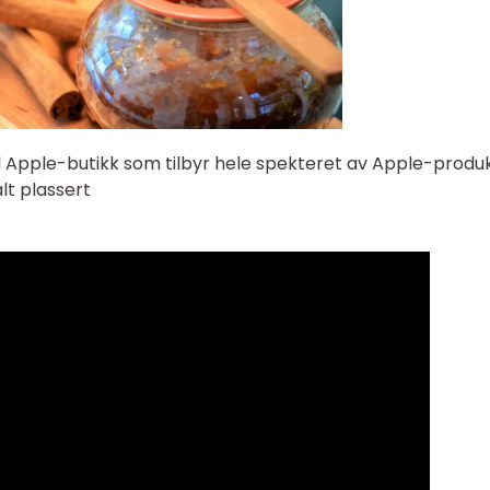
ell Apple-butikk som tilbyr hele spekteret av Apple-produ
alt plassert