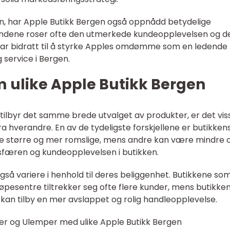
onten, har Apple Butikk Bergen også oppnådd betydelige
undene roser ofte den utmerkede kundeopplevelsen og d
 har bidratt til å styrke Apples omdømme som en ledende
 service i Bergen.
m ulike Apple Butikk Bergen
 tilbyr det samme brede utvalget av produkter, er det vis
fra hverandre. En av de tydeligste forskjellene er butikken
re større og mer romslige, mens andre kan være mindre 
sfæren og kundeopplevelsen i butikken.
gså variere i henhold til deres beliggenhet. Butikkene so
kjøpesentre tiltrekker seg ofte flere kunder, mens butikke
kan tilby en mer avslappet og rolig handleopplevelse.
er og Ulemper med ulike Apple Butikk Bergen