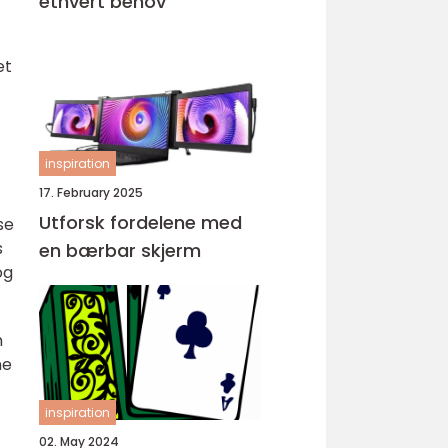
ethvert behov
et
inspiration
17. February 2025
Utforsk fordelene med
se
s
en bærbar skjerm
og
m
ne
inspiration
02. May 2024