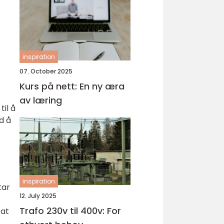
inspiration
07. October 2025
Kurs på nett: En ny æra
av læring
il å
d å
inspiration
tar
12. July 2025
Trafo 230v til 400v: For
tat