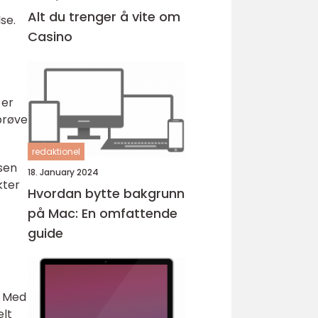
Alt du trenger å vite om
se.
Casino
 er
prøve
redaktionel
sen
18. January 2024
kter
Hvordan bytte bakgrunn
på Mac: En omfattende
guide
. Med
elt