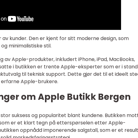
r av kunder. Den er kjent for sitt moderne design, som
og minimalistiske stil.
alg av Apple-produkter, inkludert iPhone, iPad, MacBooks,
tte i butikken er trente Apple-eksperter som er i stand t
utvalg til teknisk support. Dette gjør det til et ideelt ste
 erfarne Apple-brukere.
inger om Apple Butikk Bergen
stor suksess og popularitet blant kundene. Butikken mot
 som er et klart tegn på etterspørselen etter Apple-
butikken oppnådd imponerende salgstall, som er et resul
 solid markedsføringsstrategi.