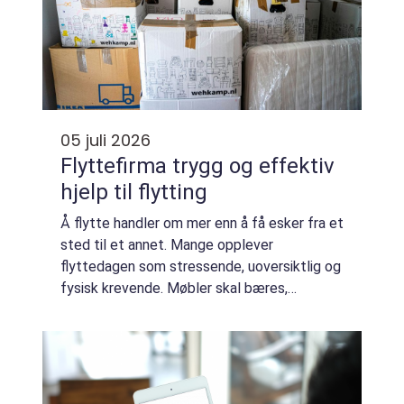
05 juli 2026
Flyttefirma trygg og effektiv
hjelp til flytting
Å flytte handler om mer enn å få esker fra et
sted til et annet. Mange opplever
flyttedagen som stressende, uoversiktlig og
fysisk krevende. Møbler skal bæres,
eiendeler pakkes forsvarlig, tidsplaner
holdes og gjerne skal alt skje på én dag.
Midt i a...